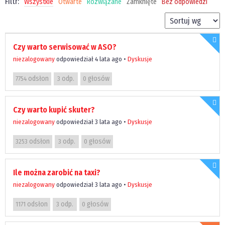
Filtr:
Wszystkie
Otwarte
Rozwiązane
Zamknięte
Bez odpowiedzi
Czy warto serwisować w ASO?
niezalogowany
odpowiedział 4 lata ago
•
Dyskusje
odsłon
odp.
głosów
7754
3
0
Czy warto kupić skuter?
niezalogowany
odpowiedział 3 lata ago
•
Dyskusje
odsłon
odp.
głosów
3253
3
0
Ile można zarobić na taxi?
niezalogowany
odpowiedział 3 lata ago
•
Dyskusje
odsłon
odp.
głosów
1171
3
0