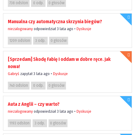
odsłon
odp.
głosów
738
0
0
Manualna czy automatyczna skrzynia biegów?
niezalogowany
odpowiedział 3 lata ago
•
Dyskusje
odsłon
odp.
głosów
1209
3
0
[Sprzedam] Skodę Fabię I oddam w dobre ręce. Jak
nowa!
Gabryś
zapytał 3 lata ago
•
Dyskusje
odsłon
odp.
głosów
740
0
0
Auta z Anglii – czy warto?
niezalogowany
odpowiedział 3 lata ago
•
Dyskusje
odsłon
odp.
głosów
1193
3
0