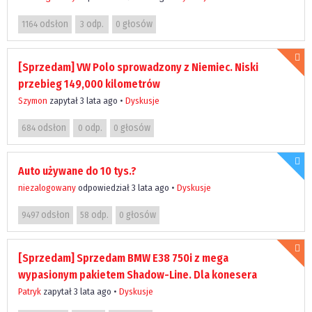
odsłon
odp.
głosów
1164
3
0
[Sprzedam] VW Polo sprowadzony z Niemiec. Niski
przebieg 149,000 kilometrów
Szymon
zapytał 3 lata ago
•
Dyskusje
odsłon
odp.
głosów
684
0
0
Auto używane do 10 tys.?
niezalogowany
odpowiedział 3 lata ago
•
Dyskusje
odsłon
odp.
głosów
9497
58
0
[Sprzedam] Sprzedam BMW E38 750i z mega
wypasionym pakietem Shadow-Line. Dla konesera
Patryk
zapytał 3 lata ago
•
Dyskusje