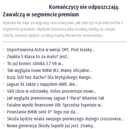
Koreańczycy nie odpuszczają.
Zawalczą w segmencie premium
Hyundai nie daje za wygraną i ma nowy plan, jak uderzyć w producentów z
segmentu premium. Wydzieli Genesisa jako osobną markę ze swojej
oferty. Genesis będzie osobną marką Pierwotne doniesienia...
Usportowiona Astra w wersji OPC. Pod maskę...
Zwykła S Klasa to za mało? Jest...
To już koniec silnika 3.7 V6 w...
Tak wygląda nowe BMW M2. Mamy oficjalne...
Duży SUV bez dachu? Dla brytyjskiego Range...
Jaguar XE także z napędem AWD. Ale...
S80 idzie w odstawkę. Volvo prezentuje nowe...
Jak wygląda premierowy Jaguar F-Pace? Właśnie tak
Fatalne wyniki finansowe VW. Sprzedaż topnieje w...
Powstanie BMW serii 9? Tego nie da...
Skoda będzie miała swojego pierwszego dużego crossovera....
Nowa generacja Skody Superb już jest. Znamy...