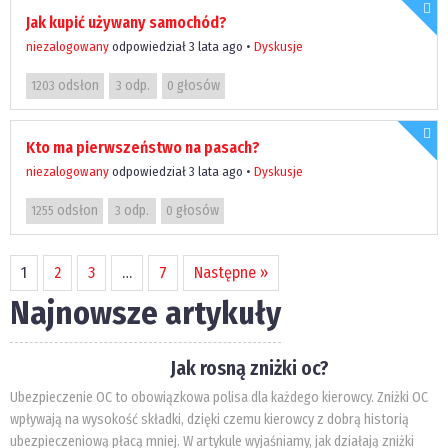
Jak kupić używany samochód?
niezalogowany
odpowiedział 3 lata ago
•
Dyskusje
odsłon
odp.
głosów
1203
3
0
Kto ma pierwszeństwo na pasach?
niezalogowany
odpowiedział 3 lata ago
•
Dyskusje
odsłon
odp.
głosów
1255
3
0
1
2
3
…
7
Następne »
Najnowsze artykuły
Jak rosną zniżki oc?
Ubezpieczenie OC to obowiązkowa polisa dla każdego kierowcy. Zniżki OC
wpływają na wysokość składki, dzięki czemu kierowcy z dobrą historią
ubezpieczeniową płacą mniej. W artykule wyjaśniamy, jak działają zniżki