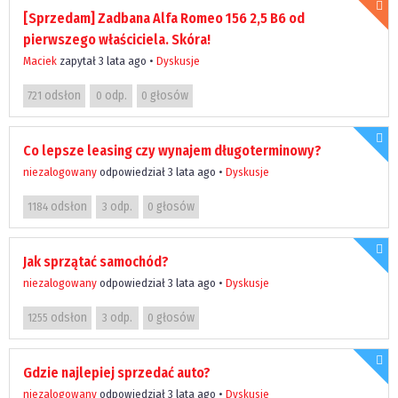
[Sprzedam] Zadbana Alfa Romeo 156 2,5 B6 od
pierwszego właściciela. Skóra!
Maciek
zapytał 3 lata ago
•
Dyskusje
odsłon
odp.
głosów
721
0
0
Co lepsze leasing czy wynajem długoterminowy?
niezalogowany
odpowiedział 3 lata ago
•
Dyskusje
odsłon
odp.
głosów
1184
3
0
Jak sprzątać samochód?
niezalogowany
odpowiedział 3 lata ago
•
Dyskusje
odsłon
odp.
głosów
1255
3
0
Gdzie najlepiej sprzedać auto?
niezalogowany
odpowiedział 3 lata ago
•
Dyskusje