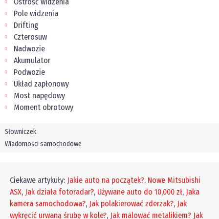
Ostrość widzenia
Pole widzenia
Drifting
Czterosuw
Nadwozie
Akumulator
Podwozie
Układ zapłonowy
Most napędowy
Moment obrotowy
Słowniczek
Wiadomości samochodowe
Ciekawe artykuły:
Jakie auto na początek?
,
Nowe Mitsubishi
ASX
,
Jak działa fotoradar?
,
Używane auto do 10,000 zł
,
Jaka
kamera samochodowa?
,
Jak polakierować zderzak?
,
Jak
wykręcić urwaną śrubę w kole?
,
Jak malować metalikiem?
Jak