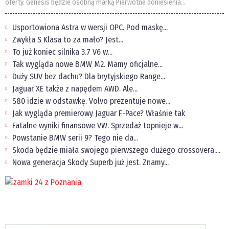
oferty. Genesis będzie osobną marką Pierwotne doniesienia...
Usportowiona Astra w wersji OPC. Pod maskę...
Zwykła S Klasa to za mało? Jest...
To już koniec silnika 3.7 V6 w...
Tak wygląda nowe BMW M2. Mamy oficjalne...
Duży SUV bez dachu? Dla brytyjskiego Range...
Jaguar XE także z napędem AWD. Ale...
S80 idzie w odstawkę. Volvo prezentuje nowe...
Jak wygląda premierowy Jaguar F-Pace? Właśnie tak
Fatalne wyniki finansowe VW. Sprzedaż topnieje w...
Powstanie BMW serii 9? Tego nie da...
Skoda będzie miała swojego pierwszego dużego crossovera....
Nowa generacja Skody Superb już jest. Znamy...