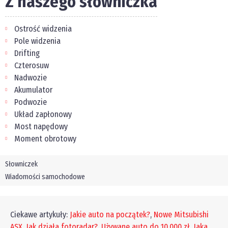
Z naszego słowniczka
Ostrość widzenia
Pole widzenia
Drifting
Czterosuw
Nadwozie
Akumulator
Podwozie
Układ zapłonowy
Most napędowy
Moment obrotowy
Słowniczek
Wiadomości samochodowe
Ciekawe artykuły:
Jakie auto na początek?
,
Nowe Mitsubishi
ASX
,
Jak działa fotoradar?
,
Używane auto do 10,000 zł
,
Jaka