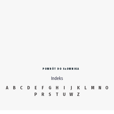
POWRÓT DO SŁOWNIKA
Indeks
A
B
C
D
E
F
G
H
I
J
K
L
M
N
O
P
R
S
T
U
W
Z