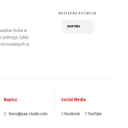
NASTĘPNA DEFINICJA
DRIFTING
 suwów tłoka w
e jednego cyklu
ka stosowanych w
Napisz
Social Media
biuro@paq-studio.com
Facebook
YouTube