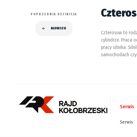
Cztero
POPRZEDNIA DEFINICJA
NADWOZIE
Czterosuw to rodz
cylindrze. Praca 
pracy silnika. Si
samochodach czy
Serwis
Serwis