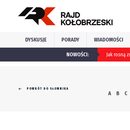
DYSKUSJE
PORADY
WIADOMOŚCI
Jak rosną zniżki oc?
NOWOŚCI:
POWRÓT DO SŁOWNIKA
A
B
C