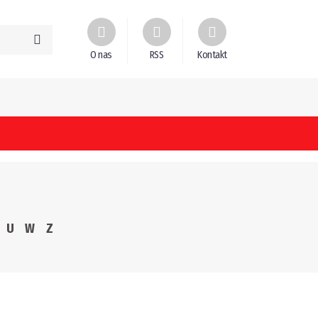
O nas
RSS
Kontakt
U
W
Z