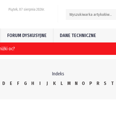
Piątek, 07 sierpnia 2026r.
FORUM DYSKUSYJNE
DANE TECHNICZNE
Indeks
D
E
F
G
H
I
J
K
L
M
N
O
P
R
S
T