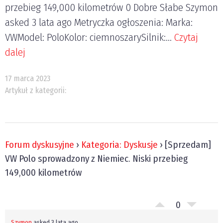
przebieg 149,000 kilometrów 0 Dobre Słabe Szymon
asked 3 lata ago Metryczka ogłoszenia: Marka:
VWModel: PoloKolor: ciemnoszarySilnik:...
Czytaj
dalej
17 marca 2023
Artykuł z kategorii:
Forum dyskusyjne
›
Kategoria: Dyskusje
›
[Sprzedam]
VW Polo sprowadzony z Niemiec. Niski przebieg
149,000 kilometrów
0
Szymon
asked 3 lata ago