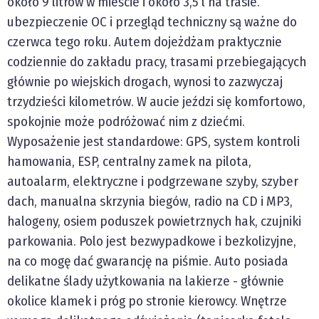
około 9 litrów w mieście i około 3,5 l na trasie.
ubezpieczenie OC i przegląd techniczny są ważne do
czerwca tego roku. Autem dojeżdżam praktycznie
codziennie do zakładu pracy, trasami przebiegających
głównie po wiejskich drogach, wynosi to zazwyczaj
trzydzieści kilometrów. W aucie jeździ się komfortowo,
spokojnie może podróżować nim z dziećmi.
Wyposażenie jest standardowe: GPS, system kontroli
hamowania, ESP, centralny zamek na pilota,
autoalarm, elektryczne i podgrzewane szyby, szyber
dach, manualna skrzynia biegów, radio na CD i MP3,
halogeny, osiem poduszek powietrznych hak, czujniki
parkowania. Polo jest bezwypadkowe i bezkolizyjne,
na co mogę dać gwarancję na piśmie. Auto posiada
delikatne ślady użytkowania na lakierze - głównie
okolice klamek i próg po stronie kierowcy. Wnętrze