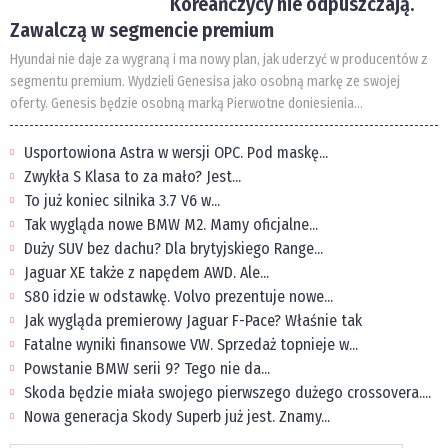
Koreańczycy nie odpuszczają.
Zawalczą w segmencie premium
Hyundai nie daje za wygraną i ma nowy plan, jak uderzyć w producentów z
segmentu premium. Wydzieli Genesisa jako osobną markę ze swojej
oferty. Genesis będzie osobną marką Pierwotne doniesienia...
Usportowiona Astra w wersji OPC. Pod maskę...
Zwykła S Klasa to za mało? Jest...
To już koniec silnika 3.7 V6 w...
Tak wygląda nowe BMW M2. Mamy oficjalne...
Duży SUV bez dachu? Dla brytyjskiego Range...
Jaguar XE także z napędem AWD. Ale...
S80 idzie w odstawkę. Volvo prezentuje nowe...
Jak wygląda premierowy Jaguar F-Pace? Właśnie tak
Fatalne wyniki finansowe VW. Sprzedaż topnieje w...
Powstanie BMW serii 9? Tego nie da...
Skoda będzie miała swojego pierwszego dużego crossovera....
Nowa generacja Skody Superb już jest. Znamy...