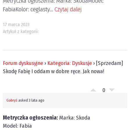
Metryczka ogłoszenia: Marka: SkodaModel:
FabiaKolor: ceglasty...
Czytaj dalej
17 marca 2023
Artykuł z kategorii:
Forum dyskusyjne
›
Kategoria: Dyskusje
›
[Sprzedam]
Skodę Fabię I oddam w dobre ręce. Jak nowa!
0
Gabryś
asked 3 lata ago
Metryczka ogłoszenia:
Marka: Skoda
Model: Fabia