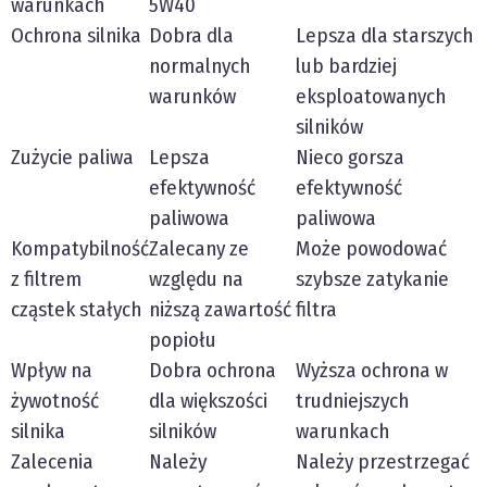
warunkach
5W40
Ochrona silnika
Dobra dla
Lepsza dla starszych
normalnych
lub bardziej
warunków
eksploatowanych
silników
Zużycie paliwa
Lepsza
Nieco gorsza
efektywność
efektywność
paliwowa
paliwowa
Kompatybilność
Zalecany ze
Może powodować
z filtrem
względu na
szybsze zatykanie
cząstek stałych
niższą zawartość
filtra
popiołu
Wpływ na
Dobra ochrona
Wyższa ochrona w
żywotność
dla większości
trudniejszych
silnika
silników
warunkach
Zalecenia
Należy
Należy przestrzegać