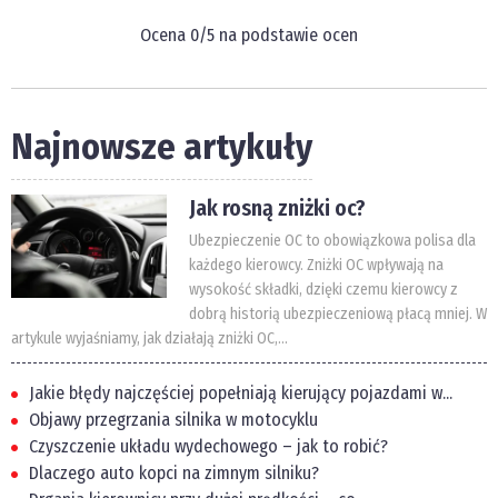
Ocena
0
/5 na podstawie
ocen
Najnowsze artykuły
Jak rosną zniżki oc?
Ubezpieczenie OC to obowiązkowa polisa dla
każdego kierowcy. Zniżki OC wpływają na
wysokość składki, dzięki czemu kierowcy z
dobrą historią ubezpieczeniową płacą mniej. W
artykule wyjaśniamy, jak działają zniżki OC,...
Jakie błędy najczęściej popełniają kierujący pojazdami w...
Objawy przegrzania silnika w motocyklu
Czyszczenie układu wydechowego – jak to robić?
Dlaczego auto kopci na zimnym silniku?