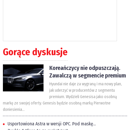
Gorące dyskusje
Koreańczycy nie odpuszczają.
Zawalczą w segmencie premium
Hyundai nie daje za wygraną i ma nowy plan,
jak uderzyć w producentów z segmentu
premium. Wydzieli Genesisa jako osobną
markę ze swojej oferty. Genesis będzie osobną marką Pierwotne
doniesienia...
Usportowiona Astra w wersji OPC. Pod maskę...