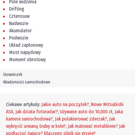
Pole widzenia
Drifting
Czterosuw
Nadwozie
Akumulator
Podwozie
Układ zapłonowy
Most napędowy
Moment obrotowy
Słowniczek
Wiadomości samochodowe
Ciekawe artykuły:
Jakie auto na początek?
,
Nowe Mitsubishi
ASX
,
Jak działa fotoradar?
,
Używane auto do 10,000 zł
,
Jaka
kamera samochodowa?
,
Jak polakierować zderzak?
,
Jak
wykręcić urwaną śrubę w kole?
,
Jak malować metalikiem?
Jak
podłączyć świecę?
Dlaczego silnik się grzeje?