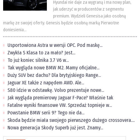
Hyundai nie daje za wygraną i ma nowy plan,
jak uderzyć w producentów z segmentu
premium. Wydzieli Genesisa jako osobną
markę ze swojej oferty. Genesis będzie osobną marką Pierwotne
doniesienia...
Usportowiona Astra w wersji OPC. Pod maskę...
Zwykła S Klasa to za mało? Jest...
To już koniec silnika 3.7 V6 w...
Tak wygląda nowe BMW M2. Mamy oficjalne...
Duży SUV bez dachu? Dla brytyjskiego Range...
Jaguar XE także z napędem AWD. Ale...
S80 idzie w odstawkę. Volvo prezentuje nowe...
Jak wygląda premierowy Jaguar F-Pace? Właśnie tak
Fatalne wyniki finansowe VW. Sprzedaż topnieje w...
Powstanie BMW serii 9? Tego nie da...
Skoda będzie miała swojego pierwszego dużego crossovera....
Nowa generacja Skody Superb już jest. Znamy...