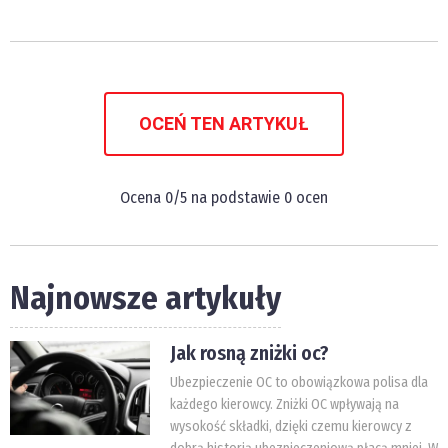
OCEŃ TEN ARTYKUŁ
Ocena
0
/5 na podstawie
0
ocen
Najnowsze artykuły
Jak rosną zniżki oc?
Ubezpieczenie OC to obowiązkowa polisa dla
każdego kierowcy. Zniżki OC wpływają na
wysokość składki, dzięki czemu kierowcy z