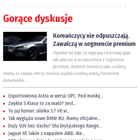
Gorące dyskusje
Koreańczycy nie odpuszczają.
Zawalczą w segmencie premium
Hyundai nie daje za wygraną i ma nowy plan,
jak uderzyć w producentów z segmentu
premium. Wydzieli Genesisa jako osobną
markę ze swojej oferty. Genesis będzie osobną marką Pierwotne
doniesienia...
Usportowiona Astra w wersji OPC. Pod maskę...
Zwykła S Klasa to za mało? Jest...
To już koniec silnika 3.7 V6 w...
Tak wygląda nowe BMW M2. Mamy oficjalne...
Duży SUV bez dachu? Dla brytyjskiego Range...
Jaguar XE także z napędem AWD. Ale...