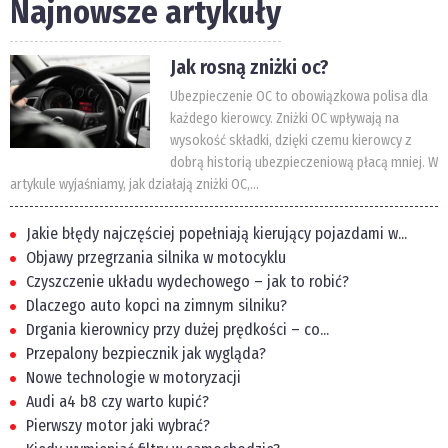
Najnowsze artykuły
Jak rosną zniżki oc?
Ubezpieczenie OC to obowiązkowa polisa dla
każdego kierowcy. Zniżki OC wpływają na
wysokość składki, dzięki czemu kierowcy z
dobrą historią ubezpieczeniową płacą mniej. W
artykule wyjaśniamy, jak działają zniżki OC,...
Jakie błędy najczęściej popełniają kierujący pojazdami w...
Objawy przegrzania silnika w motocyklu
Czyszczenie układu wydechowego – jak to robić?
Dlaczego auto kopci na zimnym silniku?
Drgania kierownicy przy dużej prędkości – co...
Przepalony bezpiecznik jak wygląda?
Nowe technologie w motoryzacji
Audi a4 b8 czy warto kupić?
Pierwszy motor jaki wybrać?