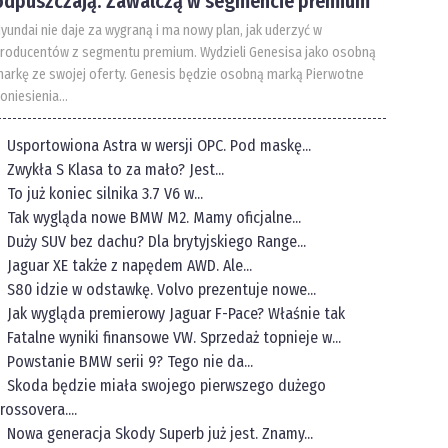
odpuszczają. Zawalczą w segmencie premium
yundai nie daje za wygraną i ma nowy plan, jak uderzyć w
roducentów z segmentu premium. Wydzieli Genesisa jako osobną
arkę ze swojej oferty. Genesis będzie osobną marką Pierwotne
oniesienia...
Usportowiona Astra w wersji OPC. Pod maskę...
Zwykła S Klasa to za mało? Jest...
To już koniec silnika 3.7 V6 w...
Tak wygląda nowe BMW M2. Mamy oficjalne...
Duży SUV bez dachu? Dla brytyjskiego Range...
Jaguar XE także z napędem AWD. Ale...
S80 idzie w odstawkę. Volvo prezentuje nowe...
Jak wygląda premierowy Jaguar F-Pace? Właśnie tak
Fatalne wyniki finansowe VW. Sprzedaż topnieje w...
Powstanie BMW serii 9? Tego nie da...
Skoda będzie miała swojego pierwszego dużego
rossovera....
Nowa generacja Skody Superb już jest. Znamy...