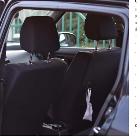
H
p
m
d
c