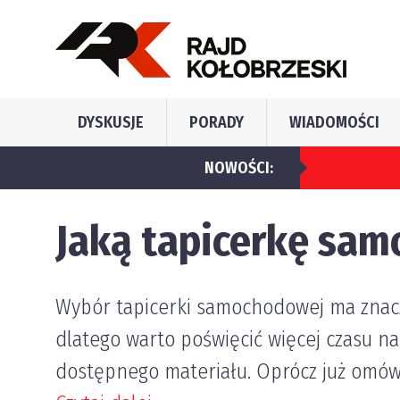
DYSKUSJE
PORADY
WIADOMOŚCI
y najczęściej popełniają kierujący pojazdami w Polsce?
NOWOŚCI:
Jaką tapicerkę sa
Wybór tapicerki samochodowej ma znac
dlatego warto poświęcić więcej czasu na
dostępnego materiału. Oprócz już omówio