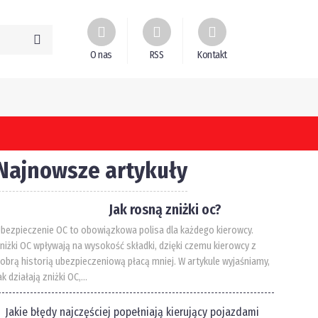
O nas
RSS
Kontakt
Najnowsze artykuły
Jak rosną zniżki oc?
bezpieczenie OC to obowiązkowa polisa dla każdego kierowcy.
niżki OC wpływają na wysokość składki, dzięki czemu kierowcy z
obrą historią ubezpieczeniową płacą mniej. W artykule wyjaśniamy,
ak działają zniżki OC,...
Jakie błędy najczęściej popełniają kierujący pojazdami