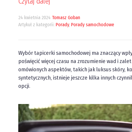
Czytaj dalej
24 kwietnia 2024
Tomasz Goban
Artykuł z kategorii:
Porady
,
Porady samochodowe
Wybór tapicerki samochodowej ma znaczący wpły
poświęcić więcej czasu na zrozumienie wad i zal
omówionych aspektów, takich jak luksus skóry, k
syntetycznych, istnieje jeszcze kilka innych czy
opcji.