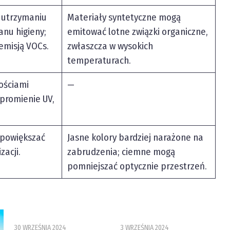
 utrzymaniu
Materiały syntetyczne mogą
anu higieny;
emitować lotne związki organiczne,
 emisją VOCs.
zwłaszcza w wysokich
temperaturach.
ościami
—
 promienie UV,
 powiększać
Jasne kolory bardziej narażone na
zacji.
zabrudzenia; ciemne mogą
pomniejszać optycznie przestrzeń.
30 WRZEŚNIA 2024
3 WRZEŚNIA 2024