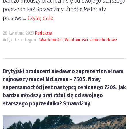
bardzo młodszy brat różni się od swojego starszego
poprzednika? Sprawdźmy. Źródło: Materiały
prasowe...
Czytaj dalej
28 kwietnia 2023
Redakcja
Artykuł z kategorii:
Wiadomości
,
Wiadomości samochodowe
Brytyjski producent niedawno zaprezentował nam
najnowszy model McLarena – 750S. Nowy
supersamochód jest następcą cenionego 720S. Jak
bardzo młodszy brat różni się od swojego
starszego poprzednika? Sprawdźmy.