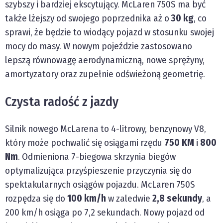
szybszy i bardziej ekscytujący. McLaren 750S ma być
także lżejszy od swojego poprzednika aż o
30 kg
, co
sprawi, że będzie to wiodący pojazd w stosunku swojej
mocy do masy. W nowym pojeździe zastosowano
lepszą równowagę aerodynamiczną, nowe sprężyny,
amortyzatory oraz zupełnie odświeżoną geometrię.
Czysta radość z jazdy
Silnik nowego McLarena to 4-litrowy, benzynowy V8,
który może pochwalić się osiągami rzędu
750 KM
i
800
Nm
. Odmieniona 7-biegowa skrzynia biegów
optymalizująca przyśpieszenie przyczynia się do
spektakularnych osiągów pojazdu. McLaren 750S
rozpędza się do
100 km/h
w zaledwie
2,8 sekundy
, a
200 km/h osiąga po 7,2 sekundach. Nowy pojazd od