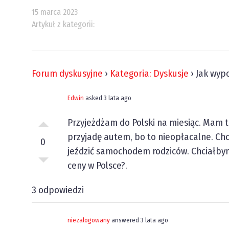
15 marca 2023
Artykuł z kategorii:
Forum dyskusyjne
›
Kategoria: Dyskusje
›
Jak wyp
Edwin
asked 3 lata ago
Przyjeżdżam do Polski na miesiąc. Mam tu
przyjadę autem, bo to nieopłacalne. Chci
0
jeździć samochodem rodziców. Chciałbym
ceny w Polsce?.
3 odpowiedzi
niezalogowany
answered 3 lata ago