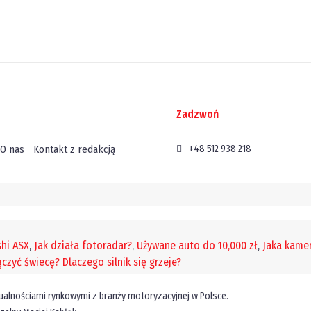
Zadzwoń
O nas
Kontakt z redakcją
+48 512 938 218
hi ASX
,
Jak działa fotoradar?
,
Używane auto do 10,000 zł
,
Jaka kam
ączyć świecę?
Dlaczego silnik się grzeje?
tualnościami rynkowymi z branży motoryzacyjnej w Polsce.