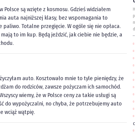
w Polsce są wzięte z kosmosu. Gdzieś widziałem
H
p
nia auta najniższej klasy, bez wspomagania to
m
e paliwo. Totalne przegięcie. W ogóle się nie opłaca.
d
mają to im kup. Będą jeździć, jak ciebie nie będzie, a
chodu.
ożyczyłam auto. Kosztowało mnie to tyle pieniędzy, że
eżdżam do rodziców, zawsze pożyczam ich samochód.
Wszyscy wiemy, że w Polsce ceny za takie usługi są
ść do wypożyczalni, no chyba, że potrzebujemy auto
le wciąż wątpię.
c