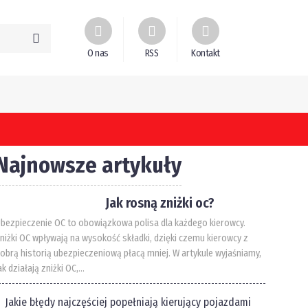
O nas
RSS
Kontakt
Najnowsze artykuły
Jak rosną zniżki oc?
bezpieczenie OC to obowiązkowa polisa dla każdego kierowcy.
niżki OC wpływają na wysokość składki, dzięki czemu kierowcy z
obrą historią ubezpieczeniową płacą mniej. W artykule wyjaśniamy,
ak działają zniżki OC,...
Jakie błędy najczęściej popełniają kierujący pojazdami