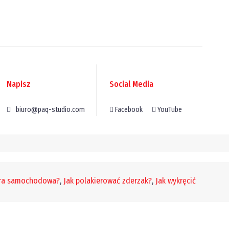
Napisz
Social Media
biuro@paq-studio.com
Facebook
YouTube
era samochodowa?
,
Jak polakierować zderzak?
,
Jak wykręcić