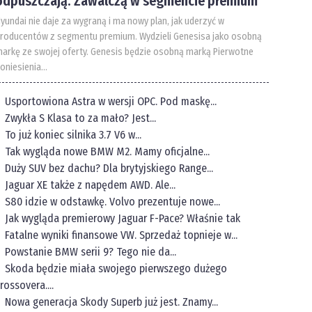
odpuszczają. Zawalczą w segmencie premium
yundai nie daje za wygraną i ma nowy plan, jak uderzyć w
roducentów z segmentu premium. Wydzieli Genesisa jako osobną
arkę ze swojej oferty. Genesis będzie osobną marką Pierwotne
oniesienia...
Usportowiona Astra w wersji OPC. Pod maskę...
Zwykła S Klasa to za mało? Jest...
To już koniec silnika 3.7 V6 w...
Tak wygląda nowe BMW M2. Mamy oficjalne...
Duży SUV bez dachu? Dla brytyjskiego Range...
Jaguar XE także z napędem AWD. Ale...
S80 idzie w odstawkę. Volvo prezentuje nowe...
Jak wygląda premierowy Jaguar F-Pace? Właśnie tak
Fatalne wyniki finansowe VW. Sprzedaż topnieje w...
Powstanie BMW serii 9? Tego nie da...
Skoda będzie miała swojego pierwszego dużego
rossovera....
Nowa generacja Skody Superb już jest. Znamy...