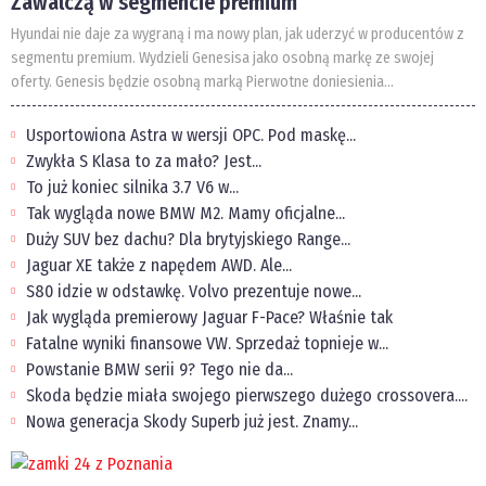
Zawalczą w segmencie premium
Hyundai nie daje za wygraną i ma nowy plan, jak uderzyć w producentów z
segmentu premium. Wydzieli Genesisa jako osobną markę ze swojej
oferty. Genesis będzie osobną marką Pierwotne doniesienia...
Usportowiona Astra w wersji OPC. Pod maskę...
Zwykła S Klasa to za mało? Jest...
To już koniec silnika 3.7 V6 w...
Tak wygląda nowe BMW M2. Mamy oficjalne...
Duży SUV bez dachu? Dla brytyjskiego Range...
Jaguar XE także z napędem AWD. Ale...
S80 idzie w odstawkę. Volvo prezentuje nowe...
Jak wygląda premierowy Jaguar F-Pace? Właśnie tak
Fatalne wyniki finansowe VW. Sprzedaż topnieje w...
Powstanie BMW serii 9? Tego nie da...
Skoda będzie miała swojego pierwszego dużego crossovera....
Nowa generacja Skody Superb już jest. Znamy...