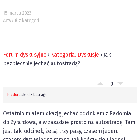
15 marca 2023
Artykuł z kategorii:
Forum dyskusyjne
›
Kategoria: Dyskusje
›
Jak
bezpiecznie jechać autostradą?
0
Teodor
asked 3 lata ago
Ostatnio miałem okazję jechać odcinkiem z Radomia
do Żyrardowa, a w zasadzie prosto na autostradę. Tam
jest taki odcinek, że są trzy pasy, czasem jeden,
czasem dwa w jedną stronę. Jak kończy się z jednej