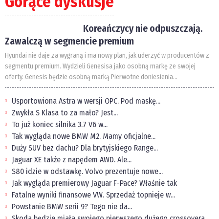
Gorące dyskusje
Koreańczycy nie odpuszczają.
Zawalczą w segmencie premium
Hyundai nie daje za wygraną i ma nowy plan, jak uderzyć w producentów z
segmentu premium. Wydzieli Genesisa jako osobną markę ze swojej
oferty. Genesis będzie osobną marką Pierwotne doniesienia...
Usportowiona Astra w wersji OPC. Pod maskę...
Zwykła S Klasa to za mało? Jest...
To już koniec silnika 3.7 V6 w...
Tak wygląda nowe BMW M2. Mamy oficjalne...
Duży SUV bez dachu? Dla brytyjskiego Range...
Jaguar XE także z napędem AWD. Ale...
S80 idzie w odstawkę. Volvo prezentuje nowe...
Jak wygląda premierowy Jaguar F-Pace? Właśnie tak
Fatalne wyniki finansowe VW. Sprzedaż topnieje w...
Powstanie BMW serii 9? Tego nie da...
Skoda będzie miała swojego pierwszego dużego crossovera....