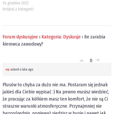
14 grudnia 2022
Artykuł z kategorii:
Forum dyskusyjne
›
Kategoria: Dyskusje
›
Ile zarabia
kierowca zawodowy?
0
wp
asked 4 lata ago
Plusów to chyba za dużo nie ma. Postaram się jednak
jakieś dla Ciebie wypisać :) Na pewno musisz wiedzieć,
że pracując za kółkiem masz ten komfort, że nie są Ci
straszne warunki atmosferyczne. Przynajmniej nie
bezpośrednio, ponieważ siedzisz w busie i nawet jak