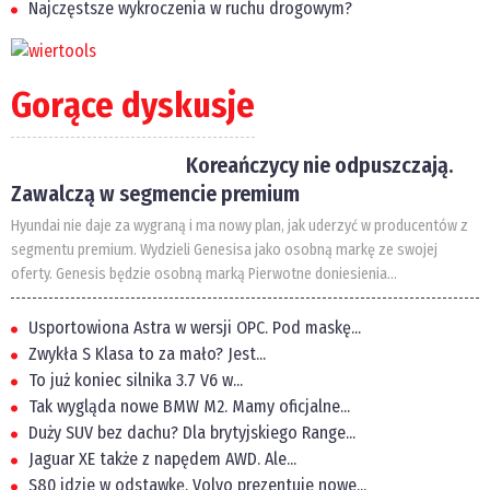
Najczęstsze wykroczenia w ruchu drogowym?
Gorące dyskusje
Koreańczycy nie odpuszczają.
Zawalczą w segmencie premium
Hyundai nie daje za wygraną i ma nowy plan, jak uderzyć w producentów z
segmentu premium. Wydzieli Genesisa jako osobną markę ze swojej
oferty. Genesis będzie osobną marką Pierwotne doniesienia...
Usportowiona Astra w wersji OPC. Pod maskę...
Zwykła S Klasa to za mało? Jest...
To już koniec silnika 3.7 V6 w...
Tak wygląda nowe BMW M2. Mamy oficjalne...
Duży SUV bez dachu? Dla brytyjskiego Range...
Jaguar XE także z napędem AWD. Ale...
S80 idzie w odstawkę. Volvo prezentuje nowe...