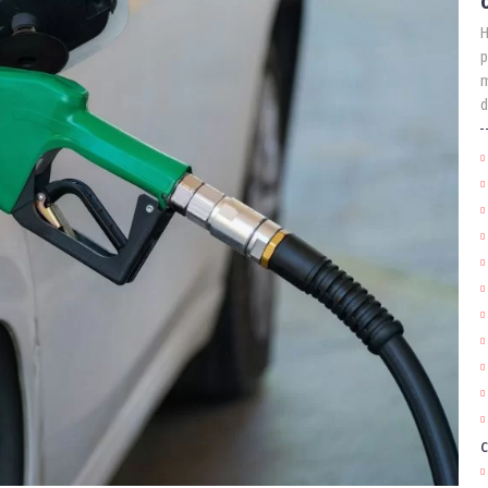
H
p
m
d
c