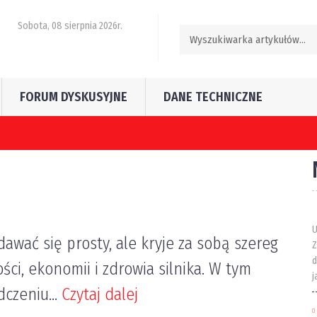
Sobota, 08 sierpnia 2026r.
FORUM DYSKUSYJNE
DANE TECHNICZNE
częściej popełniają kierujący pojazdami w Polsce?
U
wać się prosty, ale kryje za sobą szereg
Z
d
ci, ekonomii i zdrowia silnika. W tym
j
dczeniu...
Czytaj dalej