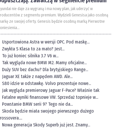
odpuszczają. Zawalczą w segmencie premium
yundai nie daje za wygraną i ma nowy plan, jak uderzyć w
roducentów z segmentu premium. Wydzieli Genesisa jako osobną
arkę ze swojej oferty. Genesis będzie osobną marką Pierwotne
oniesienia...
Usportowiona Astra w wersji OPC. Pod maskę...
Zwykła S Klasa to za mało? Jest...
To już koniec silnika 3.7 V6 w...
Tak wygląda nowe BMW M2. Mamy oficjalne...
Duży SUV bez dachu? Dla brytyjskiego Range...
Jaguar XE także z napędem AWD. Ale...
S80 idzie w odstawkę. Volvo prezentuje nowe...
Jak wygląda premierowy Jaguar F-Pace? Właśnie tak
Fatalne wyniki finansowe VW. Sprzedaż topnieje w...
Powstanie BMW serii 9? Tego nie da...
Skoda będzie miała swojego pierwszego dużego
rossovera....
Nowa generacja Skody Superb już jest. Znamy...