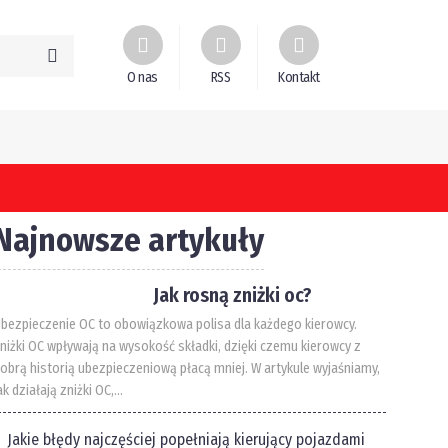
O nas
RSS
Kontakt
Najnowsze artykuły
Jak rosną zniżki oc?
bezpieczenie OC to obowiązkowa polisa dla każdego kierowcy.
niżki OC wpływają na wysokość składki, dzięki czemu kierowcy z
obrą historią ubezpieczeniową płacą mniej. W artykule wyjaśniamy,
ak działają zniżki OC,...
Jakie błędy najczęściej popełniają kierujący pojazdami