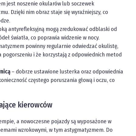
em jest noszenie okularów lub soczewek
 Dzięki nim obraz staje się wyraźniejszy, co
odze.
oką antyrefleksyjną mogą zredukować odblaski od
ódeł światła, co poprawia widzenie w nocy.
matyzmem powinny regularnie odwiedzać okulistę,
ga pogorszeniu i że korzystają z odpowiednich metod
nicą
– dobrze ustawione lusterka oraz odpowiednia
onieczność częstego poruszania głową i oczu, co
jące kierowców
 tempie, a nowoczesne pojazdy są wyposażone w
oblemami wzrokowymi, w tym astygmatyzmem. Do