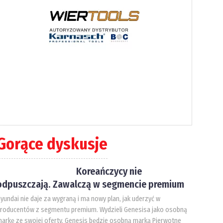
Gorące dyskusje
Koreańczycy nie
odpuszczają. Zawalczą w segmencie premium
yundai nie daje za wygraną i ma nowy plan, jak uderzyć w
roducentów z segmentu premium. Wydzieli Genesisa jako osobną
arkę ze swojej oferty. Genesis będzie osobną marką Pierwotne