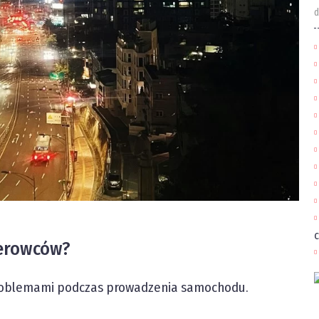
d
c
ierowców?
roblemami podczas prowadzenia samochodu.