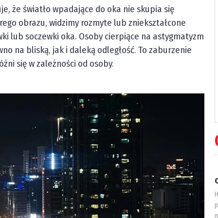
e, że światło wpadające do oka nie skupia się
rego obrazu, widzimy rozmyte lub zniekształcone
ówki lub soczewki oka. Osoby cierpiące na astygmatyzm
 na bliską, jak i daleką odległość. To zaburzenie
żni się w zależności od osoby.
H
p
m