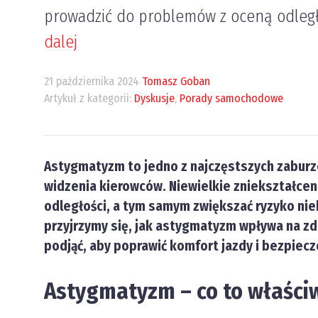
prowadzić do problemów z oceną odległo
dalej
21 października 2024
Tomasz Goban
Artykuł z kategorii:
Dyskusje
,
Porady samochodowe
Astygmatyzm to jedno z najczęstszych zaburze
widzenia kierowców. Niewielkie zniekształce
odległości, a tym samym zwiększać ryzyko nie
przyjrzymy się, jak astygmatyzm wpływa na zd
podjąć, aby poprawić komfort jazdy i bezpiec
Astygmatyzm – co to właściw