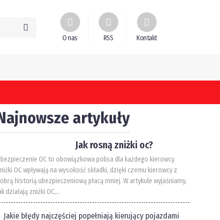
O nas
RSS
Kontakt
Najnowsze artykuły
Jak rosną zniżki oc?
bezpieczenie OC to obowiązkowa polisa dla każdego kierowcy.
niżki OC wpływają na wysokość składki, dzięki czemu kierowcy z
obrą historią ubezpieczeniową płacą mniej. W artykule wyjaśniamy,
ak działają zniżki OC,...
Jakie błędy najczęściej popełniają kierujący pojazdami