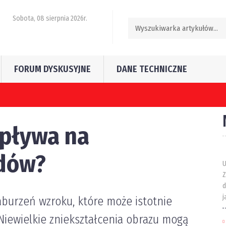
Sobota, 08 sierpnia 2026r.
FORUM DYSKUSYJNE
DANE TECHNICZNE
ęściej popełniają kierujący pojazdami w Polsce?
pływa na
zdów?
U
Z
d
j
aburzeń wzroku, które może istotnie
Niewielkie zniekształcenia obrazu mogą