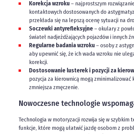
Korekcja wzroku
– najprostszym rozwiązani
kontaktowych dostosowanych do astygmatyzmu.
przekłada się na lepszą ocenę sytuacji na dr
Soczewki antyrefleksyjne
– okulary z powł
świateł nadjeżdżających pojazdów i innych źr
Regularne badania wzroku
– osoby z astyg
aby upewnić się, że ich wada wzroku nie ule
korekcji.
Dostosowanie lusterek i pozycji za kierow
pozycja za kierownicą mogą zminimalizować k
zmniejsza zmęczenie.
Nowoczesne technologie wspomaga
Technologia w motoryzacji rozwija się w szybkim
funkcje, które mogą ułatwić jazdę osobom z pr