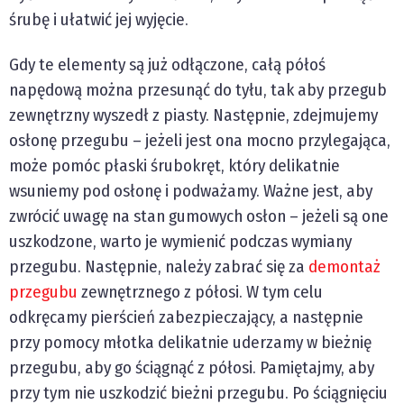
śrubę i ułatwić jej wyjęcie.
Gdy te elementy są już odłączone, całą półoś
napędową można przesunąć do tyłu, tak aby przegub
zewnętrzny wyszedł z piasty. Następnie, zdejmujemy
osłonę przegubu – jeżeli jest ona mocno przylegająca,
może pomóc płaski śrubokręt, który delikatnie
wsuniemy pod osłonę i podważamy. Ważne jest, aby
zwrócić uwagę na stan gumowych osłon – jeżeli są one
uszkodzone, warto je wymienić podczas wymiany
przegubu. Następnie, należy zabrać się za
demontaż
przegubu
zewnętrznego z półosi. W tym celu
odkręcamy pierścień zabezpieczający, a następnie
przy pomocy młotka delikatnie uderzamy w bieżnię
przegubu, aby go ściągnąć z półosi. Pamiętajmy, aby
przy tym nie uszkodzić bieżni przegubu. Po ściągnięciu