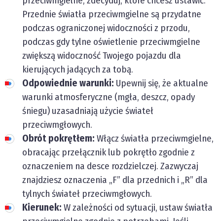
przeciwmgielne, zdecyduj, które chcesz ustawić.
Przednie światła przeciwmgielne są przydatne
podczas ograniczonej widoczności z przodu,
podczas gdy tylne oświetlenie przeciwmgielne
zwiększą widoczność Twojego pojazdu dla
kierujących jadących za tobą.
Odpowiednie warunki:
Upewnij się, że aktualne
warunki atmosferyczne (mgła, deszcz, opady
śniegu) uzasadniają użycie świateł
przeciwmgłowych.
Obrót pokrętłem:
Włącz światła przeciwmgielne,
obracając przełącznik lub pokrętło zgodnie z
oznaczeniem na desce rozdzielczej. Zazwyczaj
znajdziesz oznaczenia „F” dla przednich i „R” dla
tylnych świateł przeciwmgłowych.
Kierunek:
W zależności od sytuacji, ustaw światła