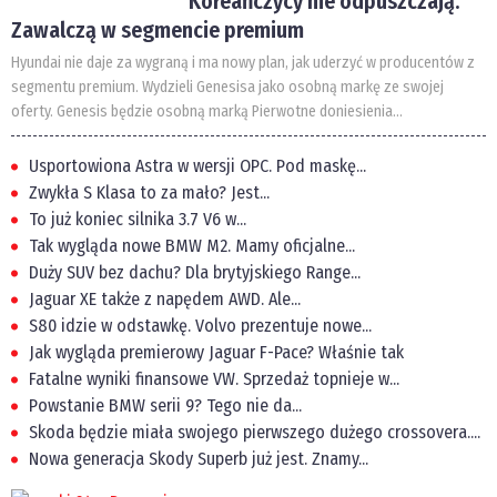
Koreańczycy nie odpuszczają.
Zawalczą w segmencie premium
Hyundai nie daje za wygraną i ma nowy plan, jak uderzyć w producentów z
segmentu premium. Wydzieli Genesisa jako osobną markę ze swojej
oferty. Genesis będzie osobną marką Pierwotne doniesienia...
Usportowiona Astra w wersji OPC. Pod maskę...
Zwykła S Klasa to za mało? Jest...
To już koniec silnika 3.7 V6 w...
Tak wygląda nowe BMW M2. Mamy oficjalne...
Duży SUV bez dachu? Dla brytyjskiego Range...
Jaguar XE także z napędem AWD. Ale...
S80 idzie w odstawkę. Volvo prezentuje nowe...
Jak wygląda premierowy Jaguar F-Pace? Właśnie tak
Fatalne wyniki finansowe VW. Sprzedaż topnieje w...
Powstanie BMW serii 9? Tego nie da...
Skoda będzie miała swojego pierwszego dużego crossovera....
Nowa generacja Skody Superb już jest. Znamy...