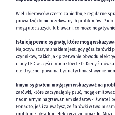
Wielu kierowców często zaniedbuje regularne sp
prowadzić do nieoczekiwanych problemów. Podobn
mogą ulec zużyciu lub awarii, co może negatywni
Istnieją pewne sygnały, które mogą wskazywać
Najoczywistszym znakiem jest, gdy góra żarówki pr
czynników, takich jak przerwanie obwodu elektry
diody LED w części produktów LED. Kiedy żarówka 
elektryczne, powinna być natychmiast wymienion
Innym sygnałem mogącym wskazywać na probl
żarówki, które zaczynają się psuć, mogą emitowa
nadmiernym nagrzewaniem się żarówki świateł poz
Ponadto, jeśli zauważysz, że żarówki w twoim sam
problem z układem elektrycznym pojazdu. Może t