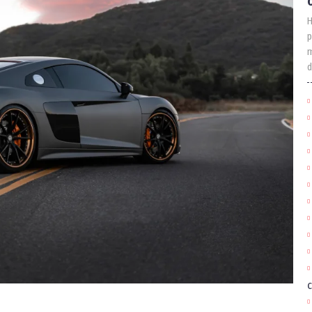
H
p
m
d
c