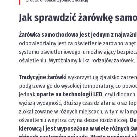
Źródło: Unsplash zgodnie z licencją
Jak sprawdzić żarówkę sa
Żarówka samochodowa jest jednym z najważn
odpowiedzialny jest za oświetlenie zarówno wnętr
systemu oświetleniowego, umożliwiający bezpiec
oświetleniu. Wyróżniamy kilka rodzajów żarówek, k
Tradycyjne żarówki
wykorzystują zjawisko żarzen
podgrzewa go do wysokiej temperatury, co powodu
jednak
oparte na technologii LED
, czyli diodac
wyższą wydajność, dłuższy czas działania oraz l
zlokalizowane w różnych miejscach, w tym w lamp
oświetleniu wnętrza czy na desce rozdzielczej.
Des
kierowcą i jest wyposażona w wiele różnych św