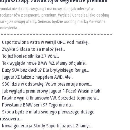
odpuszczają. Zawalczą w segmencie premium
yundai nie daje za wygraną i ma nowy plan, jak uderzyć w
roducentów z segmentu premium. Wydzieli Genesisa jako osobną
arkę ze swojej oferty. Genesis będzie osobną marką Pierwotne
oniesienia...
Usportowiona Astra w wersji OPC. Pod maskę...
Zwykła S Klasa to za mało? Jest...
To już koniec silnika 3.7 V6 w...
Tak wygląda nowe BMW M2. Mamy oficjalne...
Duży SUV bez dachu? Dla brytyjskiego Range...
Jaguar XE także z napędem AWD. Ale...
S80 idzie w odstawkę. Volvo prezentuje nowe...
Jak wygląda premierowy Jaguar F-Pace? Właśnie tak
Fatalne wyniki finansowe VW. Sprzedaż topnieje w...
Powstanie BMW serii 9? Tego nie da...
Skoda będzie miała swojego pierwszego dużego
rossovera....
Nowa generacja Skody Superb już jest. Znamy...