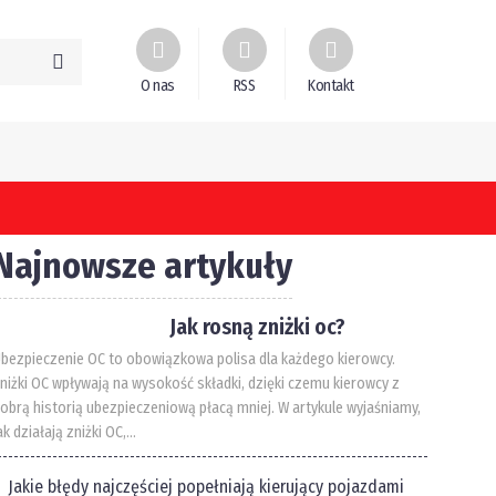
O nas
RSS
Kontakt
Najnowsze artykuły
Jak rosną zniżki oc?
bezpieczenie OC to obowiązkowa polisa dla każdego kierowcy.
niżki OC wpływają na wysokość składki, dzięki czemu kierowcy z
obrą historią ubezpieczeniową płacą mniej. W artykule wyjaśniamy,
ak działają zniżki OC,...
Jakie błędy najczęściej popełniają kierujący pojazdami