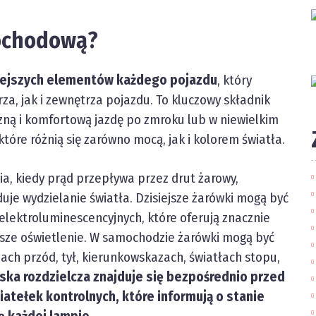
mochodową?
iejszych elementów każdego pojazdu
, który
za, jak i zewnętrza pojazdu. To kluczowy składnik
zną i komfortową jazdę po zmroku lub w niewielkim
tóre różnią się zarówno mocą, jak i kolorem światła.
ia, kiedy prąd przepływa przez drut żarowy,
je wydzielanie światła. Dzisiejsze żarówki mogą być
h elektroluminescencyjnych, które oferują znacznie
epsze oświetlenie. W samochodzie żarówki mogą być
ach przód, tył, kierunkowskazach, światłach stopu,
ka rozdzielcza znajduje się bezpośrednio przed
iatełek kontrolnych, które informują o stanie