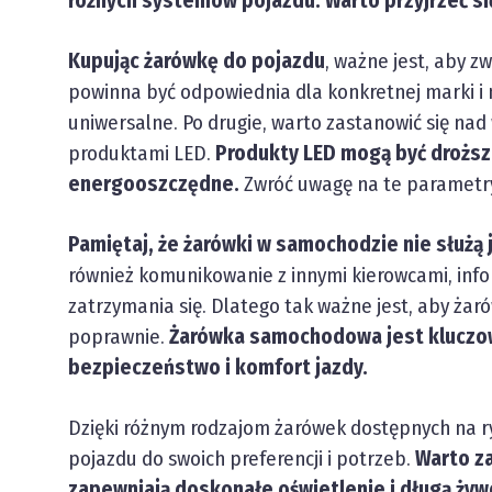
różnych systemów pojazdu. Warto przyjrzeć si
Kupując żarówkę do pojazdu
, ważne jest, aby z
powinna być odpowiednia dla konkretnej marki i 
uniwersalne. Po drugie, warto zastanowić się na
produktami LED.
Produkty LED mogą być droższe
energooszczędne.
Zwróć uwagę na te parametr
Pamiętaj, że żarówki w samochodzie nie służą 
również komunikowanie z innymi kierowcami, inf
zatrzymania się. Dlatego tak ważne jest, aby żar
poprawnie.
Żarówka samochodowa jest kluczo
bezpieczeństwo i komfort jazdy.
Dzięki różnym rodzajom żarówek dostępnych na r
pojazdu do swoich preferencji i potrzeb.
Warto za
zapewniają doskonałe oświetlenie i długą żyw