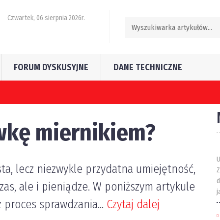
Czwartek, 06 sierpnia 2026r.
FORUM DYSKUSYJNE
DANE TECHNICZNE
zęściej popełniają kierujący pojazdami w Polsce?
wkę miernikiem?
U
ta, lecz niezwykle przydatna umiejętność,
Z
d
zas, ale i pieniądze. W poniższym artykule
j
 proces sprawdzania...
Czytaj dalej