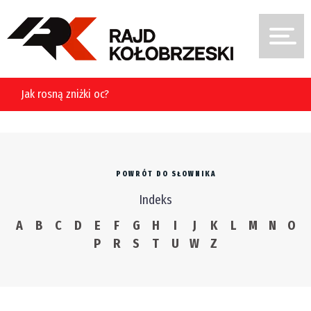
Jak rosną zniżki oc?
POWRÓT DO SŁOWNIKA
Indeks
A
B
C
D
E
F
G
H
I
J
K
L
M
N
O
P
R
S
T
U
W
Z