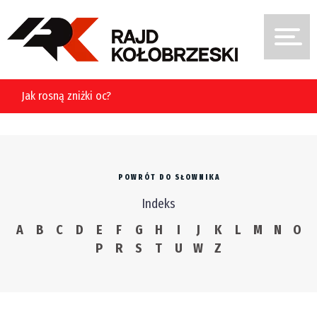
Jak rosną zniżki oc?
POWRÓT DO SŁOWNIKA
Indeks
A
B
C
D
E
F
G
H
I
J
K
L
M
N
O
P
R
S
T
U
W
Z