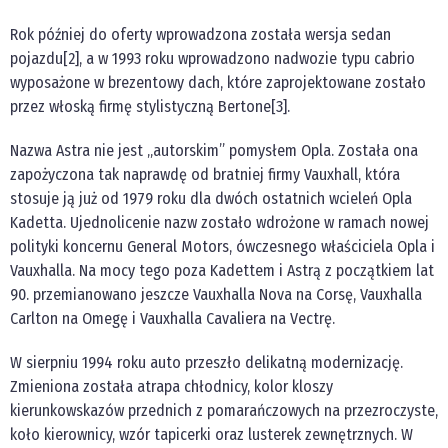
Rok później do oferty wprowadzona została wersja sedan
pojazdu[2], a w 1993 roku wprowadzono nadwozie typu cabrio
wyposażone w brezentowy dach, które zaprojektowane zostało
przez włoską firmę stylistyczną Bertone[3].
Nazwa Astra nie jest „autorskim” pomysłem Opla. Została ona
zapożyczona tak naprawdę od bratniej firmy Vauxhall, która
stosuje ją już od 1979 roku dla dwóch ostatnich wcieleń Opla
Kadetta. Ujednolicenie nazw zostało wdrożone w ramach nowej
polityki koncernu General Motors, ówczesnego właściciela Opla i
Vauxhalla. Na mocy tego poza Kadettem i Astrą z początkiem lat
90. przemianowano jeszcze Vauxhalla Nova na Corsę, Vauxhalla
Carlton na Omegę i Vauxhalla Cavaliera na Vectrę.
W sierpniu 1994 roku auto przeszło delikatną modernizację.
Zmieniona została atrapa chłodnicy, kolor kloszy
kierunkowskazów przednich z pomarańczowych na przezroczyste,
koło kierownicy, wzór tapicerki oraz lusterek zewnętrznych. W