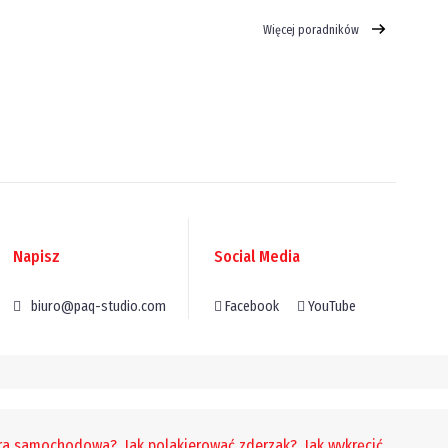
Więcej poradników
Napisz
Social Media
biuro@paq-studio.com
Facebook
YouTube
era samochodowa?
,
Jak polakierować zderzak?
,
Jak wykręcić