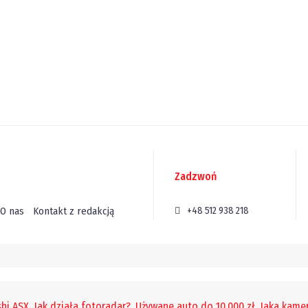
Zadzwoń
O nas
Kontakt z redakcją
+48 512 938 218
hi ASX
,
Jak działa fotoradar?
,
Używane auto do 10,000 zł
,
Jaka kam