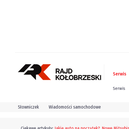
Serwis
Serwis
Słowniczek
Wiadomości samochodowe
Ciekawe artykuły:
Jakie auto na początek?
,
Nowe Mitsubis