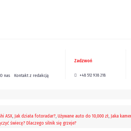
Zadzwoń
O nas
Kontakt z redakcją
+48 512 938 218
hi ASX
,
Jak działa fotoradar?
,
Używane auto do 10,000 zł
,
Jaka kam
ączyć świecę?
Dlaczego silnik się grzeje?