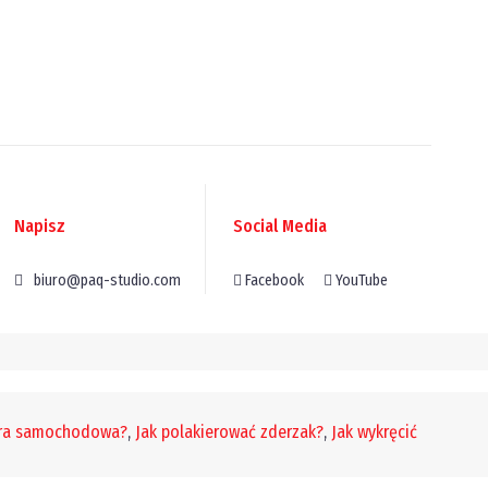
Napisz
Social Media
biuro@paq-studio.com
Facebook
YouTube
era samochodowa?
,
Jak polakierować zderzak?
,
Jak wykręcić