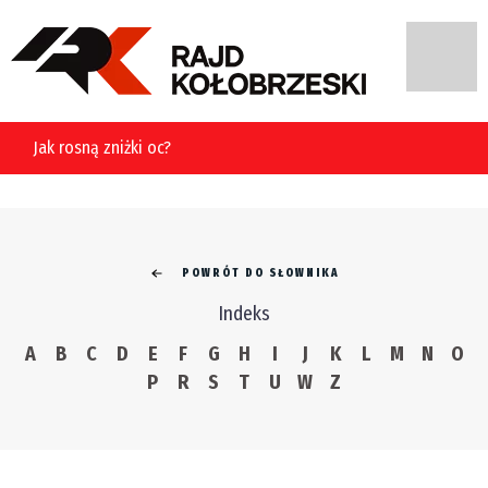
Jak rosną zniżki oc?
POWRÓT DO SŁOWNIKA
Indeks
A
B
C
D
E
F
G
H
I
J
K
L
M
N
O
P
R
S
T
U
W
Z