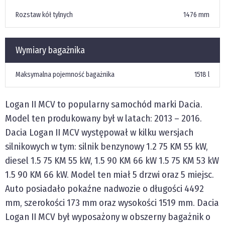
Rozstaw kół tylnych
1476 mm
Wymiary bagażnika
Maksymalna pojemność bagażnika
1518 l
Logan II
MCV
to popularny samochód marki Dacia.
Model ten produkowany był w latach:
2013
–
2016
.
Dacia Logan II
MCV
występował w kilku wersjach
silnikowych w tym: silnik benzynowy 1.2 75 KM 55 kW,
diesel 1.5 75 KM 55 kW, 1.5 90 KM 66 kW 1.5 75 KM 53 kW
1.5 90 KM 66 kW. Model ten miał
5
drzwi oraz
5
miejsc.
Auto posiadało pokaźne nadwozie o długości
4492
mm
, szerokości
173 mm
oraz wysokości
1519 mm
. Dacia
Logan II
MCV
był wyposażony w obszerny bagażnik o