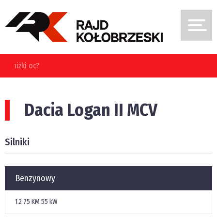
Dacia Logan II MCV
Silniki
Benzynowy
1.2
75 KM
55 kW